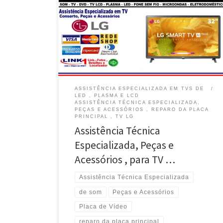
Solução Eletrônica , Assistência Técnica em TV Smart
de Plasma LG – Brasília / DF TV Smart de LED LG ,
Reparo da Placa Eletrônica , Busca e Entrega – Guará
/ DF Manutenção , Peças e Acessórios para TV Smart
LG – Sudoeste / Brasília / DF TV Smart LG […]
ASSISTÊNCIA ESPECIALIZADA EM TVS DE
LED , PLASMA E LCD
ASSISTÊNCIA TÉCNICA ESPECIALIZADA,
PEÇAS E ACESSÓRIOS , REPARO DA PLACA
PRINCIPAL , TV LG
Assistência Técnica
Especializada, Peças e
Acessórios , para TV …
Assistência Técnica Especializada
de som
Peças e Acessórios
Placa de Vídeo
reparo da placa principal