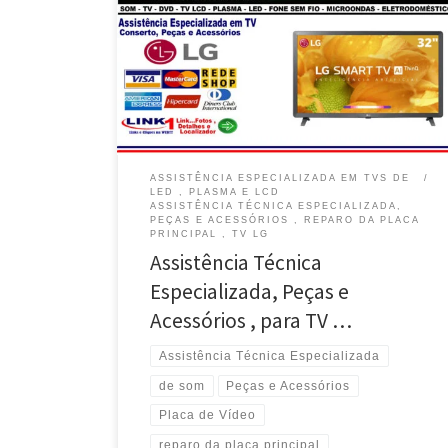
Solução Eletrônica , Assistência Técnica em TV Smart
de Plasma LG – Brasília / DF TV Smart de LED LG ,
Reparo da Placa Eletrônica , Busca e Entrega – Guará
/ DF Manutenção , Peças e Acessórios para TV Smart
LG – Sudoeste / Brasília / DF TV Smart LG […]
ASSISTÊNCIA ESPECIALIZADA EM TVS DE
LED , PLASMA E LCD
ASSISTÊNCIA TÉCNICA ESPECIALIZADA,
PEÇAS E ACESSÓRIOS , REPARO DA PLACA
PRINCIPAL , TV LG
Assistência Técnica
Especializada, Peças e
Acessórios , para TV …
Assistência Técnica Especializada
de som
Peças e Acessórios
Placa de Vídeo
reparo da placa principal