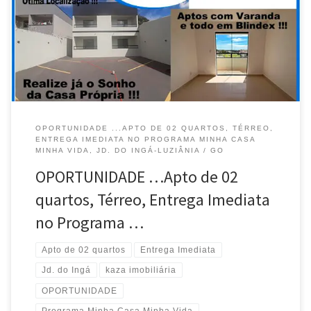
Financiamento com Parcelas que cabem no seu bolso , apto de 02
quartos , entrada facilitada , Próximo a BR 040 , em arejado , todo
[…]
OPORTUNIDADE ...APTO DE 02 QUARTOS, TÉRREO,
ENTREGA IMEDIATA NO PROGRAMA MINHA CASA
MINHA VIDA, JD. DO INGÁ-LUZIÂNIA / GO
OPORTUNIDADE …Apto de 02
quartos, Térreo, Entrega Imediata
no Programa …
Apto de 02 quartos
Entrega Imediata
Jd. do Ingá
kaza imobiliária
OPORTUNIDADE