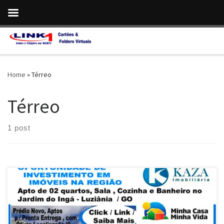
Skip to content
Home
»
Térreo
Térreo
1 post
OPORTUNIDADE … Apto de 02 quartos, Térreo , Entrega Imediata
no Programa Minha Casa minha Vida , Jd. do Ingá -Luziânia / GO .