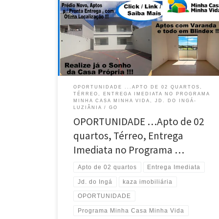
Entrega Imediata no Programa Minha Casa minha Vida
, Jd. do Ingá -Luziânia / GO . Financiamento com
Parcelas que cabem no seu bolso , apto de 02 quartos
, entrada facilitada , Próximo a BR 040 , em arejado ,
todo […]
OPORTUNIDADE ...APTO DE 02 QUARTOS,
TÉRREO, ENTREGA IMEDIATA NO PROGRAMA
MINHA CASA MINHA VIDA, JD. DO INGÁ-
LUZIÂNIA / GO
OPORTUNIDADE …Apto de 02
quartos, Térreo, Entrega
Imediata no Programa …
Apto de 02 quartos
Entrega Imediata
Jd. do Ingá
kaza imobiliária
OPORTUNIDADE
Programa Minha Casa Minha Vida