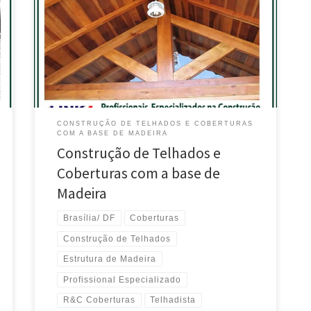
Estrutura Reforçada de Madeira – Brasília / DF
Profissionais Especializados em Telhados com
Estrutura Reforçada de Madeira , Lago Norte – Brasília
/ DF Telhadista constrói Madeiramento de Telhados
com Estrutura Reforçada , Park Way – Brasília / DF
Profissionais Especializados […]
CONSTRUÇÃO DE TELHADOS E COBERTURAS
COM A BASE DE MADEIRA
Construção de Telhados e
Coberturas com a base de
Madeira
Brasília/ DF
Coberturas
Construção de Telhados
Estrutura de Madeira
Profissional Especializado
R&C Coberturas
Telhadista