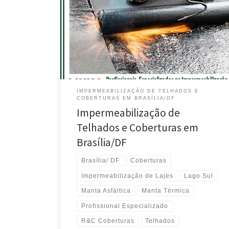
Especializados no Serviço de Impermeabilização de
Coberturas – Lago Norte – Brasília / DF Técnicos
Especializados na Impermeabilização com Manta
Asfáltica de Coberturas – Park Way / DF Profissionais
Especializados na Impermeabilização de Telhados
[…]
IMPERMEABILIZAÇÃO DE TELHADOS E
COBERTURAS EM BRASÍLIA/DF
Impermeabilização de
Telhados e Coberturas em
Brasília/DF
Brasília/ DF
Coberturas
Impermeabilização de Lajes
Lago Sul
Manta Asfáltica
Manta Térmica
Profissional Especializado
R&C Coberturas
Telhados