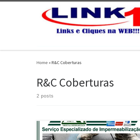
Skip to content
Home
»
R&C Coberturas
R&C Coberturas
2 posts
Na R&C Cobertura , Serviço de Impermeabilização de
Lajes e Coberturas em Brasília / DF Profissionais