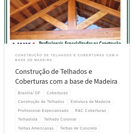
em Telhados com Estrutura Reforçada de Madeira , Lago Norte –
Brasília / DF Telhadista constrói Madeiramento de Telhados com
Estrutura Reforçada , Park Way – Brasília / DF Profissionais
Especializados […]
CONSTRUÇÃO DE TELHADOS E COBERTURAS COM A
BASE DE MADEIRA
Construção de Telhados e
Coberturas com a base de Madeira
Brasília/ DF
Coberturas
Construção de Telhados
Estrutura de Madeira
Profissional Especializado
R&C Coberturas
Telhadista
Telhado Colonial
Telhas Americanas
Telhas de Concreto