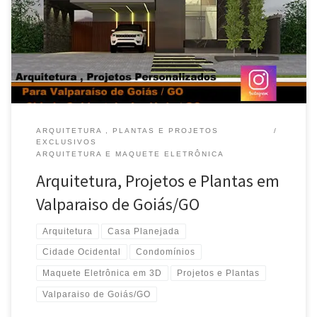
Maquete Eletrônica em 3D – Valparaiso de Goiás / GO Arquitetura
,Casa Planejada, Projetos para Condomínios e Clubes – Luziânia
/ GO Arquitetura , Projeto Exclusivo , Decoração […]
ARQUITETURA , PLANTAS E PROJETOS
EXCLUSIVOS
ARQUITETURA E MAQUETE ELETRÔNICA
Arquitetura, Projetos e Plantas em
Valparaiso de Goiás/GO
Arquitetura
Casa Planejada
Cidade Ocidental
Condomínios
Maquete Eletrônica em 3D
Projetos e Plantas
Valparaiso de Goiás/GO