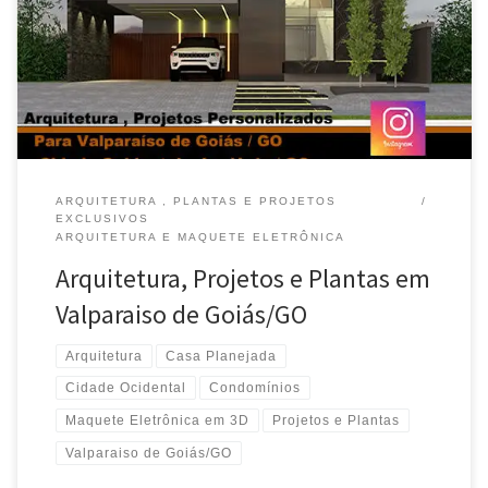
Maquete Eletrônica em 3D – Valparaiso de Goiás / GO Arquitetura
,Casa Planejada, Projetos para Condomínios e Clubes – Luziânia
/ GO Arquitetura , Projeto Exclusivo , Decoração […]
ARQUITETURA , PLANTAS E PROJETOS
EXCLUSIVOS
ARQUITETURA E MAQUETE ELETRÔNICA
Arquitetura, Projetos e Plantas em
Valparaiso de Goiás/GO
Arquitetura
Casa Planejada
Cidade Ocidental
Condomínios
Maquete Eletrônica em 3D
Projetos e Plantas
Valparaiso de Goiás/GO