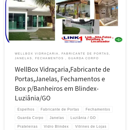
Divisórias , Box , Varandas , Portas e Janelas em Blindex .
Fechamento de Varandas , Vidraceiro , Divisórias , Box , Varandas ,
Guarda Corpo […]
WELLBOX VIDRAÇARIA, FABRICANTE DE PORTAS,
JANELAS, FECHAMENTOS , GUARDA CORPO
WellBox Vidraçaria,Fabricante de
Portas,Janelas, Fechamentos e
Box p/Banheiros em Blindex-
Luziânia/GO
Espelhos
Fabricante de Portas
Fechamentos
Guarda Corpo
Janelas
Luziânia / GO
Prateleiras
Vidro Blindex
Vitrines de Lojas