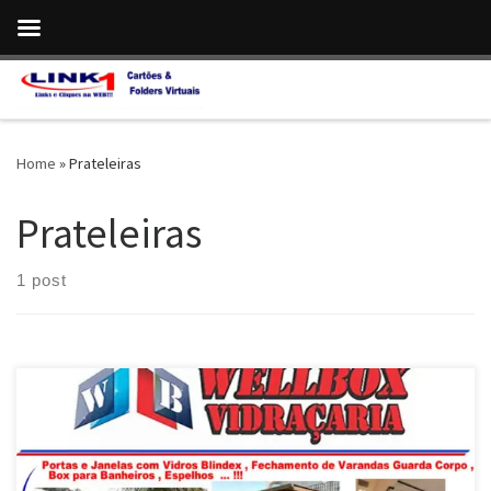
Skip to content
Home
»
Prateleiras
Prateleiras
1 post
WellBox Vidraçaria , Fabricante de Portas , Janelas , Fechamentos
e Box p / Banheiro em Blindex . Luziânia / GO – Vidraceiro ,