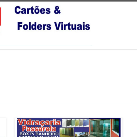
Vidraçaria Passarela , Fabricante de Portas e Janelas ,