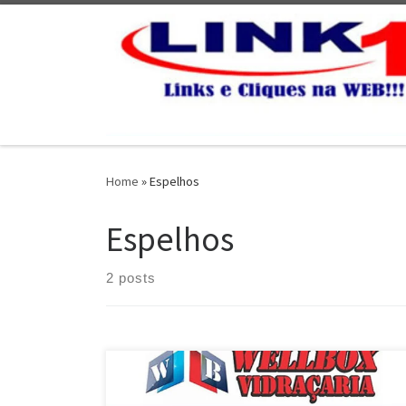
Skip to content
Home
»
Espelhos
Espelhos
2 posts
WellBox Vidraçaria , Fabricante de Portas , Janelas ,