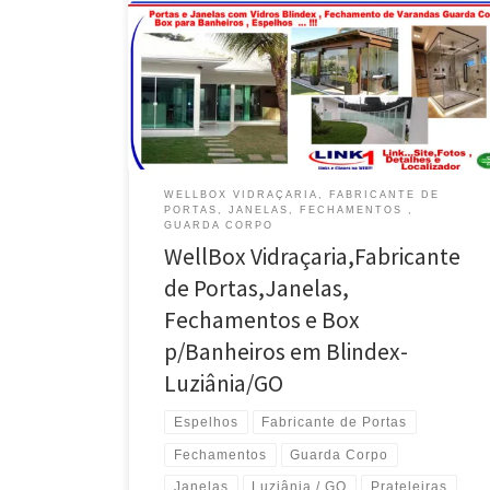
Fechamentos e Box p / Banheiro em Blindex .
Luziânia / GO – Vidraceiro , Divisórias , Box , Varandas
, Portas e Janelas em Blindex . Fechamento de
Varandas , Vidraceiro , Divisórias , Box , Varandas ,
Guarda Corpo […]
WELLBOX VIDRAÇARIA, FABRICANTE DE
PORTAS, JANELAS, FECHAMENTOS ,
GUARDA CORPO
WellBox Vidraçaria,Fabricante
de Portas,Janelas,
Fechamentos e Box
p/Banheiros em Blindex-
Luziânia/GO
Espelhos
Fabricante de Portas
Fechamentos
Guarda Corpo
Janelas
Luziânia / GO
Prateleiras