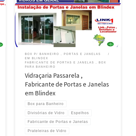
Fechamentos em Blindex em Luziânia / GO
Fechamento de Varandas e Sacadas em Blindex ,
Prateleiras e Vitrines para Lojas , atende Lago Sul / DF
Fechamento de Varandas e Sacadas , Divisórias ,
Vitrines em Blindex , Instala no Lago […]
BOX P/ BANHEIRO , PORTAS E JANELAS
EM BLINDEX
FABRICANTE DE PORTAS E JANELAS , BOX
PARA BANHEIRO
Vidraçaria Passarela ,
Fabricante de Portas e Janelas
em Blindex
Box para Banheiro
Divisórias de Vidro
Espelhos
Fabricante de Portas e Janelas
Prateleiras de Vidro