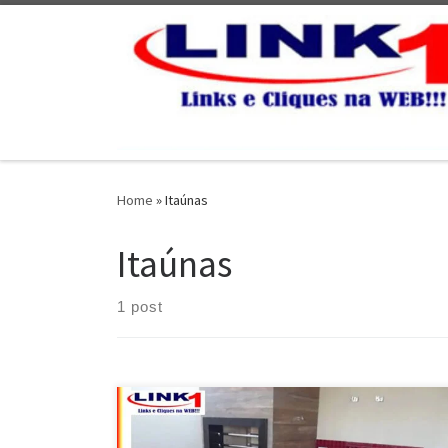
Skip to content
Home
»
Itaúnas
Itaúnas
1 post
Revestimento de Churrasqueiras em granito Preto