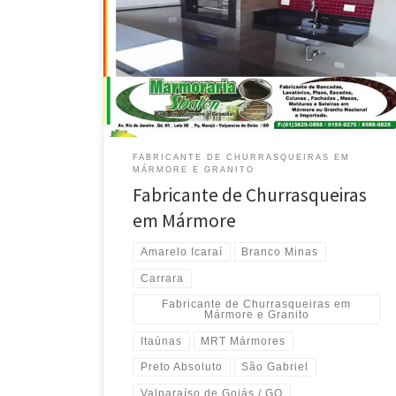
Absoluto – Atende Park Way e LagoSul / DF Fabricante
de Churrasqueiras, mármore Branco Minas – Atende
Taguatinga / DF Revestimento de Churrasqueiras em
mármore Branco Siena – Atende Gama e Santa Maria
/DF Fabricante de Churrasqueiras em Mármore Branco
Dallas – Atende Entorno […]
FABRICANTE DE CHURRASQUEIRAS EM
MÁRMORE E GRANITO
Fabricante de Churrasqueiras
em Mármore
Amarelo Icaraí
Branco Minas
Carrara
Fabricante de Churrasqueiras em
Mármore e Granito
Itaúnas
MRT Mármores
Preto Absoluto
São Gabriel
Valparaíso de Goiás / GO