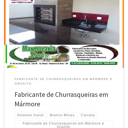
Revestimento de Churrasqueiras em granito Preto Absoluto –
Atende Park Way e LagoSul / DF Fabricante de Churrasqueiras,
mármore Branco Minas – Atende Taguatinga / DF Revestimento
de Churrasqueiras em mármore Branco Siena – Atende Gama e
Santa Maria /DF Fabricante de Churrasqueiras em Mármore Branco
Dallas – Atende Entorno […]
FABRICANTE DE CHURRASQUEIRAS EM MÁRMORE E
GRANITO
Fabricante de Churrasqueiras em
Mármore
Amarelo Icaraí
Branco Minas
Carrara
Fabricante de Churrasqueiras em Mármore e
Granito