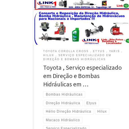
e Troca de Fluídos – Taguatinga / Brasília/ DF Toyota
Etyus , Manutenção da Direção , Bomba Hidráulica e
Troca de Fluídos – Brasília/Taguatinga / DF Toyota
Hilux, Manutenção da Direção e Bomba Hidráulica com
Reposição de Peças – Taguatinga / DF […]
TOYOTA COROLLA CROSS , ETYUS , YARIS ,
HILUX , SERVIÇO ESPECIALIZADO EM
DIREÇÃO E BOMBAS HIDRÁULICAS
Toyota , Serviço especializado
em Direção e Bombas
Hidráulicas em …
Bombas Hidráulicas
Direção Hidráulica
Etyus
Hélio Direção Hidráulica
Hilux
Macaco Hidráulico
Serviço Especializado