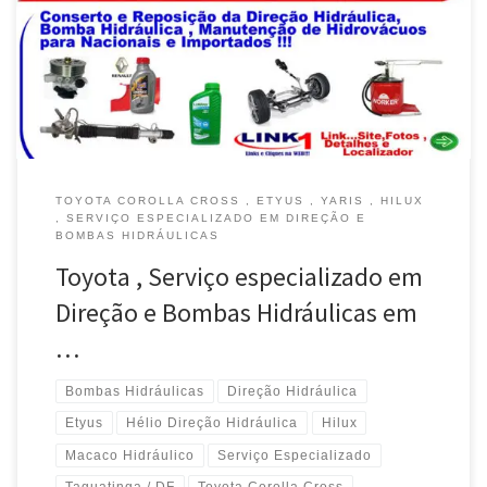
Direção , Bomba Hidráulica e Troca de Fluídos –
Brasília/Taguatinga / DF Toyota Hilux, Manutenção da Direção e
Bomba Hidráulica com Reposição de Peças – Taguatinga / DF […]
TOYOTA COROLLA CROSS , ETYUS , YARIS , HILUX
, SERVIÇO ESPECIALIZADO EM DIREÇÃO E
BOMBAS HIDRÁULICAS
Toyota , Serviço especializado em
Direção e Bombas Hidráulicas em
…
Bombas Hidráulicas
Direção Hidráulica
Etyus
Hélio Direção Hidráulica
Hilux
Macaco Hidráulico
Serviço Especializado