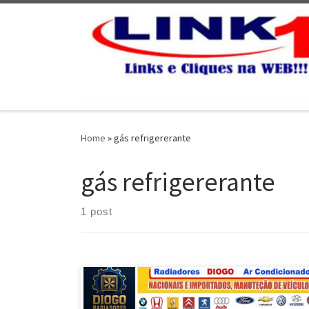
Skip to content
Home
»
gás refrigererante
gás refrigererante
1 post
Diogo Radiadores , Especializada em Radiadores e Ar