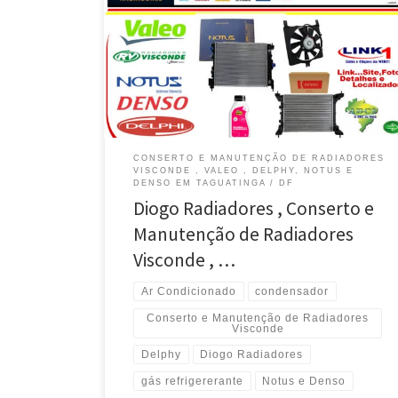
Condicionado Automotivo , em Taguatinga / DF
Radiadores Visconde e Valeo , Ventoinhas e Fluídos
, modelos Chevrolet , Atende Taguatinga / DF
Radiadores Natus e Delphy , troca de Fluídos ,
modelos VW e Ford , Atende Taguatinga , Brasília /
[…]
CONSERTO E MANUTENÇÃO DE RADIADORES
VISCONDE , VALEO , DELPHY, NOTUS E
DENSO EM TAGUATINGA / DF
Diogo Radiadores , Conserto e
Manutenção de Radiadores
Visconde , …
Ar Condicionado
condensador
Conserto e Manutenção de Radiadores
Visconde
Delphy
Diogo Radiadores
gás refrigererante
Notus e Denso