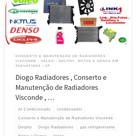
Visconde e Valeo , Ventoinhas e Fluídos , modelos Chevrolet ,
Atende Taguatinga / DF Radiadores Natus e Delphy , troca de
Fluídos , modelos VW e Ford , Atende Taguatinga , Brasília / […]
CONSERTO E MANUTENÇÃO DE RADIADORES
VISCONDE , VALEO , DELPHY, NOTUS E DENSO EM
TAGUATINGA / DF
Diogo Radiadores , Conserto e
Manutenção de Radiadores
Visconde , …
Ar Condicionado
condensador
Conserto e Manutenção de Radiadores Visconde
Delphy
Diogo Radiadores
gás refrigererante