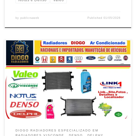
Notus e Denso
Valeo
by
publicnaweb
Published
01/05/2026
Diogo Radiadores , Especializada em Radiadores e Ar
Condicionado Automotivo , em Taguatinga / DF Radiadores
Visconde e Valeo , Ventoinhas e Fluídos , modelos Chevrolet ,
Atende Taguatinga / DF Radiadores Natus e Delphy , troca de
Fluídos , modelos VW e Ford , Atende Taguatinga , Brasília / […]
DIOGO RADIADORES ESPECIALIZADO EM
RADIADORES VISCONDE , DENSO , DELPHY