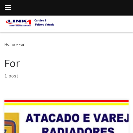
Skip to content
Home
»
For
For
1 post
Radiadores Valeo , Conserto e Manutenção para modelos VW em
Brasília / DF Radiadores Valeo , Conserto e Manutenção para