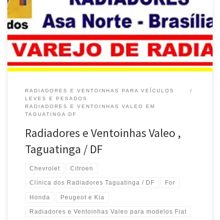
modelos Ford em Brasília / DF Radiadores Valeo , Conserto e
Manutenção para modelos Fiat em Brasília / DF Radiadores Valeo
, Conserto e Manutenção para modelos Chevrolet em Brasília /
DF […]
RADIADORES E VENTOINHAS PARA VEÍCULOS
LEVES E PESADOS
RADIADORES E VENTOINHAS VALEO EM
TAGUATINGA DF
Radiadores e Ventoinhas Valeo ,
Taguatinga / DF
Chevrolet
Citroen
Clínica dos Radiadores Taguatinga / DF
For
Honda
Peugeot e Kia
Radiadores e Ventoinhas Valeo para modelos Fiat