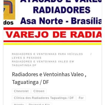
Radiadores Valeo , Conserto e Manutenção para modelos VW em
Brasília / DF Radiadores Valeo , Conserto e Manutenção para
modelos Ford em Brasília / DF Radiadores Valeo , Conserto e
Manutenção para modelos Fiat em Brasília / DF Radiadores Valeo
, Conserto e Manutenção para modelos Chevrolet em Brasília /
DF […]
RADIADORES E VENTOINHAS PARA VEÍCULOS
LEVES E PESADOS
RADIADORES E VENTOINHAS VALEO EM
TAGUATINGA DF
Radiadores e Ventoinhas Valeo ,
Taguatinga / DF
Chevrolet
Citroen
Clínica dos Radiadores Taguatinga / DF
For
Honda
Peugeot e Kia