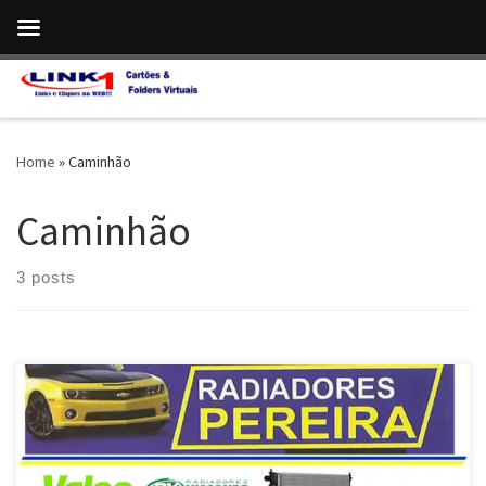
Skip to content
Home
»
Caminhão
Caminhão
3 posts
Radiadores Pereira , conserto de radiadores para veículos leves ,
pesados e Máquinas Agricolas – BR 040 – Km 18 –Bairro Santa