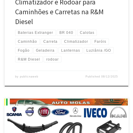
Climatizador e Rodoar para
Caminhões e Carretas na R&M
Diesel
Baterias Extranger
BR 040
Calotas
Caminhão
Carreta
Climatizador
Faróis
Fogão
Geladeira
Lanternas
Luziânia /GO
R&M Diesel
rodoar
by
publicnaweb
Published
08/12/2025
FÁBIO Auto Molas , Serviço Especializado em Molas para
Caminhões , Camionetes , Trucks e Vans – Taguatinga /DF