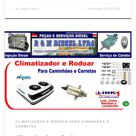
by
publicnaweb
Published
03/19/2026
Na R&M Diesel , Climatizador e Rodoar para caminhões e Carretas
– Br 040 – Luziânia / GO Conserto e Instalação de Climatizador e
Rodoar para caminhões e Carretas – Br 040 – Luziânia / GO
Manutenção e Conserto de Rodoar , caminhões e Carretas – Br
040 – Luziânia […]
CLIMATIZADOR E RODOAR PARA CAMINHÕES E
CARRETAS