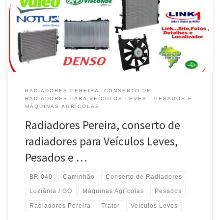
Edwiges – Luziânia / GO Radiadores Pereira , atende trator
Massey Ferguson , Valtra e Jhon Deere – BR 040 – Luziânia / GO
[…]
RADIADORES PEREIRA, CONSERTO DE
RADIADORES PARA VEÍCULOS LEVES , PESADOS E
MÁQUINAS AGRÍCOLAS
Radiadores Pereira, conserto de
radiadores para Veículos Leves,
Pesados e …
BR 040
Caminhão
Conserto de Radiadores
Luziânia / GO
Máquinas Agrícolas
Pesados
Radiadores Pereira
Trator
Veículos Leves