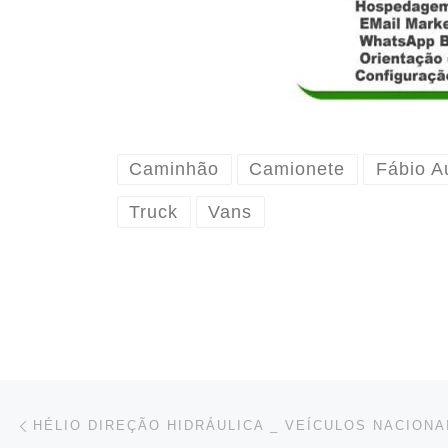
Caminhão
Camionete
Fábio A
Truck
Vans
Post navigation
Previous post