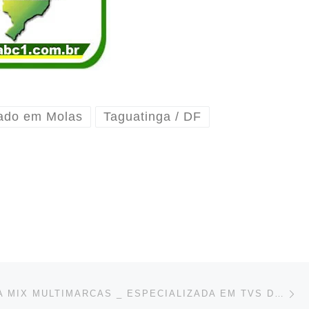
zado em Molas
Taguatinga / DF
Ne
ELETRÔNICA MIX MULTIMARCAS _ ESPECIALIZADA EM TVS DE LED