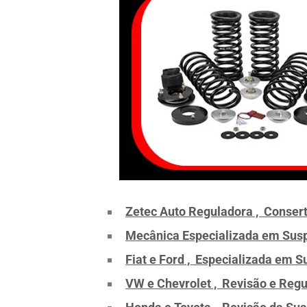
Zetec Auto Reguladora , Conser
Mecânica Especializada em Susp
Fiat e Ford , Especializada em 
VW e Chevrolet , Revisão e Reg