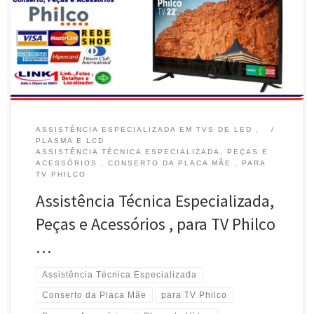
Eletrônica , Busca e Entrega – Guará / DF Manutenção , Peças e
Acessórios para TV Smart Philco – Sudoeste / Brasília / DF TV
Smart Philco […]
ASSISTÊNCIA ESPECIALIZADA EM TVS DE LED ,
PLASMA E LCD
ASSISTÊNCIA TÉCNICA ESPECIALIZADA, PEÇAS E
ACESSÓRIOS , CONSERTO DA PLACA MÃE , PARA
TV PHILCO
Assistência Técnica Especializada,
Peças e Acessórios , para TV Philco
…
Assistência Técnica Especializada
Conserto da Placa Mãe
para TV Philco