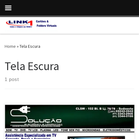
Skip to content
Home
»
Tela Escura
Tela Escura
1 post
Solução Eletrônica , Assistência Técnica em TV Smart de Plasma
Philco – Brasília / DF TV Smart de LED Philco , Reparo da Placa