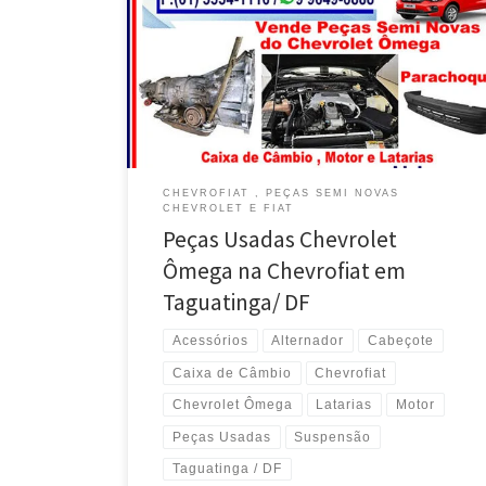
Taguatinga/ DF A ChevroFiat Auto Peças está
desmontando Chevrolet Ômega – Taguatinga / DF
Vende o motor completo ou Parcial do Chevrolet
Ômega – Taguatinga/ DF Vende a Caixa de Câmbio
Total ou Parcial do Chevrolet Ômega – Taguatinga/ DF
Vende o Radiador e […]
CHEVROFIAT , PEÇAS SEMI NOVAS
CHEVROLET E FIAT
Peças Usadas Chevrolet
Ômega na Chevrofiat em
Taguatinga/ DF
Acessórios
Alternador
Cabeçote
Caixa de Câmbio
Chevrofiat
Chevrolet Ômega
Latarias
Motor
Peças Usadas
Suspensão
Taguatinga / DF