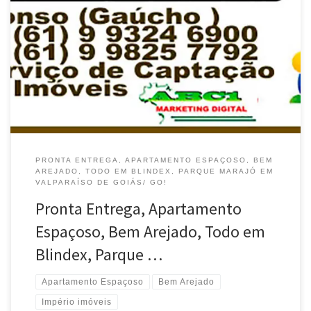
Pronta Entrega, Apto Espaçoso , Bem Arejado , Todo em Blindex ,
Parque Marajó em Valparaíso de Goiás / GO Programa Minha Casa
, Minha Vida , Apto pronto , Com Subsídio , sem entrada ,
paracelas de baixo valor Saia já do Aluguel , Apto Grande , 60 Mts
[…]
PRONTA ENTREGA, APARTAMENTO ESPAÇOSO, BEM
AREJADO, TODO EM BLINDEX, PARQUE MARAJÓ EM
VALPARAÍSO DE GOIÁS/ GO!
Pronta Entrega, Apartamento
Espaçoso, Bem Arejado, Todo em
Blindex, Parque …
Apartamento Espaçoso
Bem Arejado
Império imóveis