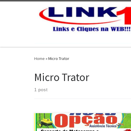
Skip to content
Home
»
Micro Trator
Micro Trator
1 post
Conserto e Peças para motoserra Kawashima – DF