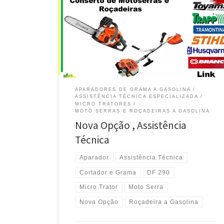
290 – Brasília / DF Manutenção e Peças para
motoserra Stihl – DF 290 – Brasília / DF Conserto e
Manutenção para micro trator Murray – DF 290 –
Brasília / DF Manutenção para motoserra Nakashi – DF
290 – Brasília / […]
APARADORES DE GRAMA A GASOLINA
ASSISTÊNCIA TÉCNICA ESPECIALIZADA
MICRO TRATORES
MOTO SERRAS E ROÇADEIRAS A GASOLINA
Nova Opção , Assistência
Técnica
Aparador
Assistência Técnica
Cortador e Grama
DF 290
Micro Trator
Moto Serra
Nova Opção
Roçadeira a Gasolina