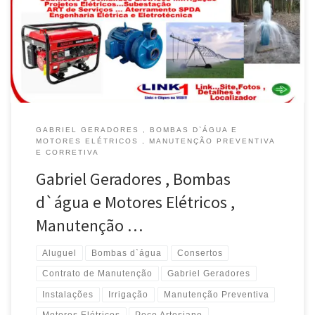
Preventiva e Corretiva de Poços Artesianos e Sistemas de
Irrigação , atende Goiás e Minas Gerais Contratos de Manutenção
para Poços Artesianos, Gabinetes e Comandos Elétricos , atende
Goiás e […]
GABRIEL GERADORES , BOMBAS D`ÁGUA E
MOTORES ELÉTRICOS , MANUTENÇÃO PREVENTIVA
E CORRETIVA
Gabriel Geradores , Bombas
d`água e Motores Elétricos ,
Manutenção …
Aluguel
Bombas d`água
Consertos
Contrato de Manutenção
Gabriel Geradores
Instalações
Irrigação
Manutenção Preventiva