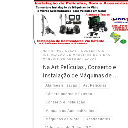
de Vidro Manuais e Automáticas Na Art Películas ,
Configuração e Instalação de Vidros Elétricos em
Valparaíso de Goiás / GO …. Conserto e instalação de
Alarmes e Travas Elétricas Positron na Art Películas ,
Valparaíso de Goiás .. Na Art Películas […]
NA ART PELÍCULAS , CONSERTO E
INSTALAÇÃO DE MÁQUINAS DE VIDRO
MANUAIS OU AUTOMATIZADAS
Na Art Películas , Conserto e
Instalação de Máquinas de …
Alarmes e Travas
Ast Películas
Câmera Interna e Externa
Conserto e Instalação
Manuais ou Automatizadas
Máquinas de Vidro
Rastreadores
Valparaíso de Goiás / GO