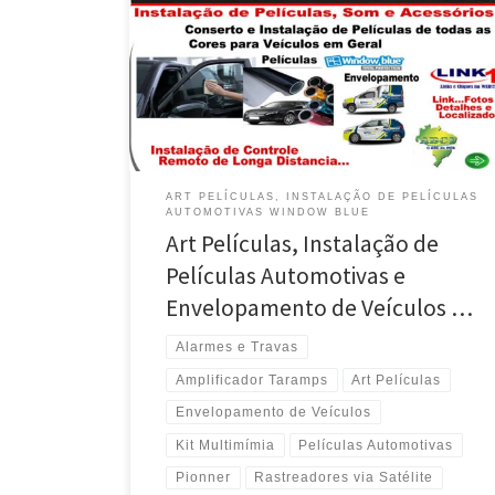
Automotivas em Valparaíso de Goiás / DF Na Art
Películas , Envelopamento de Veículos em Valparaíso
de Goiás / DF …. Conserto e instalação de Películas de
todas as cores na Art Películas , Valparaíso de Goiás /
DF .. Instalação […]
ART PELÍCULAS, INSTALAÇÃO DE PELÍCULAS
AUTOMOTIVAS WINDOW BLUE
Art Películas, Instalação de
Películas Automotivas e
Envelopamento de Veículos …
Alarmes e Travas
Amplificador Taramps
Art Películas
Envelopamento de Veículos
Kit Multimímia
Películas Automotivas
Pionner
Rastreadores via Satélite