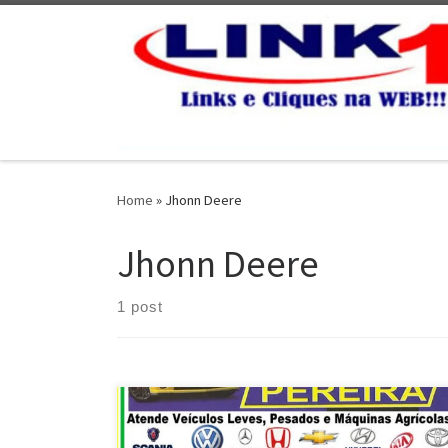
Skip to content
Home
»
Jhonn Deere
Jhonn Deere
1 post
Radiadores Pereira , Conserto radiadores de