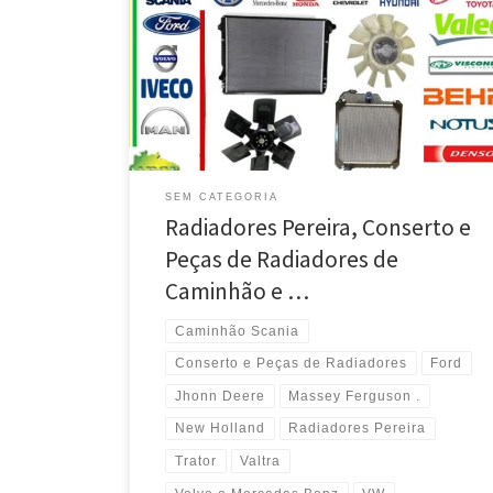
Caminhão Scania – BR 040 – Km 18 – Luziânia / GO
Radiadores Pereira , Conserto e Peças para trator
Massey Ferguson – BR 040 – Luziânia / GO Radiadores
Pereira, Carreta Volvo , Conserto de Radiador e
Ventoinha, BR 040 – Km 18 […]
SEM CATEGORIA
Radiadores Pereira, Conserto e
Peças de Radiadores de
Caminhão e …
Caminhão Scania
Conserto e Peças de Radiadores
Ford
Jhonn Deere
Massey Ferguson .
New Holland
Radiadores Pereira
Trator
Valtra