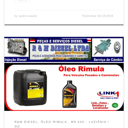
by
publicnaweb
Published
04/16/2026
R&M Diesel , Caminhão Scania , Troca de Óleo Rimula , BR 040 ,
em Luziânia / GO Caminhão e Carreta Volvo , Troca de Óleo
Rimula e Filtros de Ar em Valparaíso de Goiás / GO Caminhão
Mercedes Benz , Troca de óleo Rimula e filtro de diesel em […]
R&M DIESEL, ÓLEO RIMULA , BR 040 , LUZIÂNIA /
GO