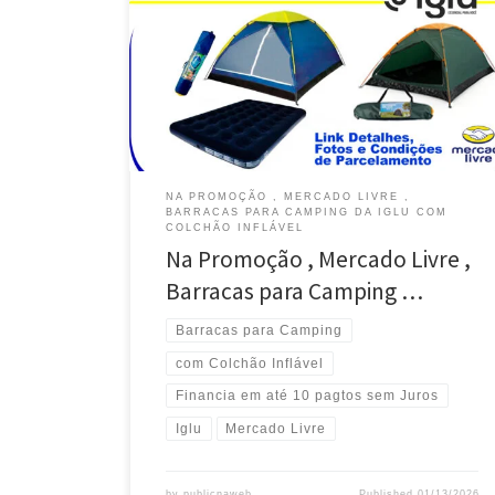
NA PROMOÇÃO , MERCADO LIVRE ,
BARRACAS PARA CAMPING DA IGLU COM
COLCHÃO INFLÁVEL
Na Promoção , Mercado Livre ,
Barracas para Camping …
Barracas para Camping
com Colchão Inflável
Financia em até 10 pagtos sem Juros
Iglu
Mercado Livre
by
publicnaweb
Published
01/13/2026