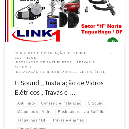
Automotivo -Taguatinga / DF Conserto e instalação de Travas e
Alarmes p/ Auto -Taguatinga / DF Instalação de Rastreador via
Satélite, na Jubileu Vidros -Taguatinga / DF Alarme […]
CONSERTO E INSTALAÇÃO DE VIDROS
ELÉTRICOS
INSTALAÇÃO DE ANTI FURTOS , TRAVAS E
ALARMES
INSTALAÇÃO DE RASTREADORES VIA SATÉLITE
G Sound _ Instalação de Vidros
Elétricos , Travas e …
Anti Furto
Conserto e Instalação
G Sound
Máquinas de Vidro
Rastreadores via Satélite
Taguatinga / DF
Travas e Alarmes
Vidros Elétricos