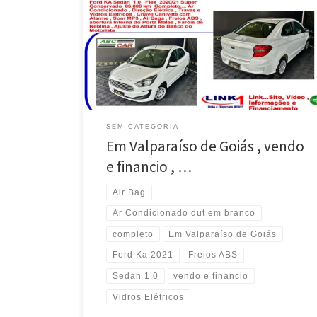
Em Valparaíso de Goiás / GO , vendo e financio , Ford
KA 2021 , Sedan 1.0 , completo , dut em branco Ford
KA 2021 , Sedan 1.0 , ótimo para Uber completo , com
AC , Dir. Elétr. , Travas e Vidros Elétricos Ford KA 2021 ,
Completo […]
SEM CATEGORIA
Em Valparaíso de Goiás , vendo
e financio , …
Air Bag
Ar Condicionado dut em branco
completo
Em Valparaíso de Goiás
Ford Ka 2021
Freios ABS
Sedan 1.0
vendo e financio
Vidros Elétricos