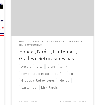
HONDA , FARÓIS , LANTERNAS , GRADES E
RETROVISORES
Honda , Faróis , Lanternas ,
Grades e Retrovisores para …
Accord
City
Civic
CR-V
Envio para o Brasil
Faróis
Fit
Grades e Retrovisores
Honda
Lanternas
Link Faróis
by
publicnaweb
Published
10/16/2023