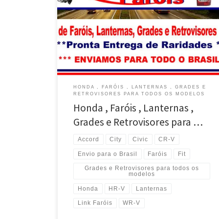
Faróis e Lanternas , Grades , Retrovisores , Hyundai
Azera , Envio para todo o Brasil Faróis e Lanternas ,
Grades , Retrovisores , Hyundai Creta , Envio para
todo o Brasil Faróis e Lanternas , Grades , Retrovisores
, Hyundai HB20 , Envio para todo o Brasil Faróis e […]
HONDA , FARÓIS , LANTERNAS , GRADES E
RETROVISORES PARA TODOS OS MODELOS
Honda , Faróis , Lanternas ,
Grades e Retrovisores para …
Accord
City
Civic
CR-V
Envio para o Brasil
Faróis
Fit
Grades e Retrovisores para todos os
modelos
Honda
HR-V
Lanternas
Link Faróis
WR-V