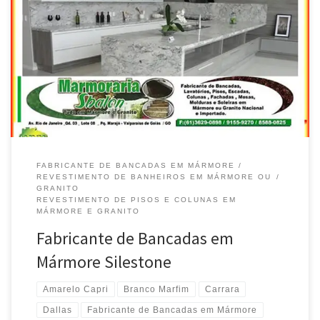
Marmoraria Shalon , Revestimento de Bancadas em mármore
Silestone – Atende Brasília / DF Revestimento de Bancadas e
Balcões em mármore Carrara – Atende Gama / DF Revestimento
de Bancadas e Balcões em mármore Travertino – Atende
Taguatinga / DF Fabricante de Bancadas e Balcões em mármore
Travertino – Atende […]
FABRICANTE DE BANCADAS EM MÁRMORE
REVESTIMENTO DE BANHEIROS EM MÁRMORE OU
GRANITO
REVESTIMENTO DE PISOS E COLUNAS EM
MÁRMORE E GRANITO
Fabricante de Bancadas em
Mármore Silestone
Amarelo Capri
Branco Marfim
Carrara
Dallas
Fabricante de Bancadas em Mármore