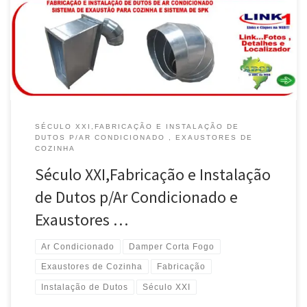
Instalador de Dutos p/ Ar Condicionado em TDC e MPU, atende
Taguatinga/Brasília / DF Fabricante de Exaustores e Sistema SPK
atende Guará , Águas Claras e Vicente Pires / DF Fabricação […]
SÉCULO XXI,FABRICAÇÃO E INSTALAÇÃO DE
DUTOS P/AR CONDICIONADO , EXAUSTORES DE
COZINHA
Século XXI,Fabricação e Instalação
de Dutos p/Ar Condicionado e
Exaustores …
Ar Condicionado
Damper Corta Fogo
Exaustores de Cozinha
Fabricação
Instalação de Dutos
Século XXI