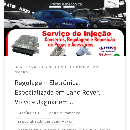
Real Land , Especializada em Regulagem da Injeção Eletrônica
para Land Rover em Brasília / DF Mecânica Especializada em
Regulagem do Kit de Injeção Eletrônica para Range Rover em
Brasília / DF Especializada em Conserto da Injeção Eletrônica para
Land Rover Discovery em Brasília / DF Especializada em
Regulagem do Kit de […]
REAL LAND, REGULAGEM ELETRÔNICA LAND
ROVER
Regulagem Eletrônica,
Especializada em Land Rover,
Volvo e Jaguar em …
Brasília / DF
Centro Automotivo
Especializada em Land Rover