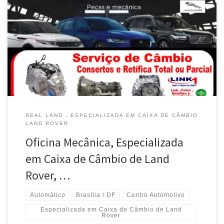
Real Land , Especializada em Conserto da Parte Elétrica para
Land Rover em Brasília / DF Mecânica Especializada em Conserto
da Parte Elétrica para Range Rover em Brasília / DF Especializada
em Conserto da Parte Elétrica para Land Rover Discovery em
Brasília / DF Especializada em Conserto da Parte Elétrica para
Jaguar e […]
REAL LAND , ESPECIALIZADA EM CAIXA DE CÂMBIO
LAND ROVER
Oficina Mecânica, Especializada
em Caixa de Câmbio de Land
Rover, …
Automático
Brasília / DF
Centro Automotivo
Especializada em Caixa de Câmbio de Land
Rover