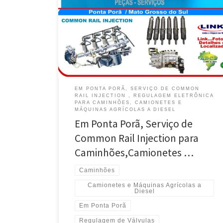
EM PONTA PORÃ, SERVIÇO DE COMMON
RAIL INJECTION , REGULAGEM ELETRÔNICA
PARA CAMINHÕES, CAMIONETES E
MÁQUINAS AGRÍCOLAS A DIESEL
Em Ponta Porã, Serviço de
Common Rail Injection para
Caminhões,Camionetes …
Caminhões
Camionetes e Máquinas Agrícolas a
Diesel
Em Ponta Porã
Regulagem de Válvulas