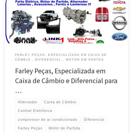
Vende Caixa de Câmbio e Diferencial total ou parcial – Toyota
Hilux –Brasília / Taguatinga / DF Chevrolet Blaiser vende
Compressor de Ar Condicionado e Kit de Refrigeração […]
FARLEY PEÇAS, ESPECIALIZADA EM CAIXA DE
CÂMBIO , DIFERENCIAL , MOTOR EM PARTES
Farley Peças, Especializada em
Caixa de Câmbio e Diferencial para
…
Alternador
Caixa de Câmbio
Central Eletrônica
compressor de ar condicionado
Diferencial
Farley Peças
Motor de Partida