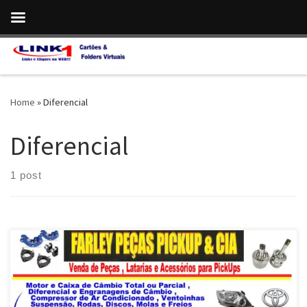
Skip to content
Home
»
Diferencial
Diferencial
1 post
Farley Peças , Especializada em Caixa de Cãmbio e Diferencial
para PickUps em Geral – Taguatinga / Brasília DF Farley Peças ,