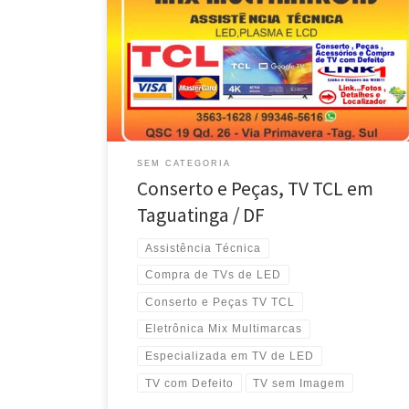
Eletrônica Mix Multimarcas , Conserto da Placa
Principal , TV de Led TCL – Taguatinga / DF Reparo da
Placa de Vídeo , TV de Plasma TCL – Busca e Entrega
em Águas Claras / DF Manutenção da Placa Eletrônica
, TV de LCD TCL – Busca e Entrega no […]
SEM CATEGORIA
Conserto e Peças, TV TCL em
Taguatinga / DF
Assistência Técnica
Compra de TVs de LED
Conserto e Peças TV TCL
Eletrônica Mix Multimarcas
Especializada em TV de LED
TV com Defeito
TV sem Imagem