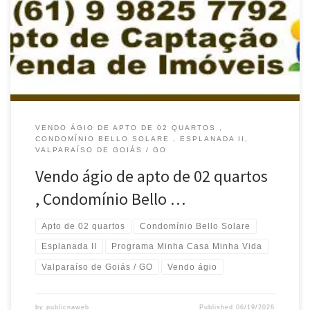
sem débitos , Nascente , 46mts , desocupado com planejados na
cozinha Apto próximo a Mercados , Farmácia , Escolas e Creches ,
Igreja , […]
VENDO ÁGIO DE APTO DE 02 QUARTOS ,
CONDOMÍNIO BELLO SOLARE , ESPLANADA II,
VALPARAÍSO DE GOIÁS / GO
Vendo ágio de apto de 02 quartos
, Condomínio Bello …
Apto de 02 quartos
Condomínio Bello Solare
Esplanada II
Programa Minha Casa Minha Vida
Valparaíso de Goiás / GO
Vendo ágio
by
publicnaweb
Published
06/19/2026