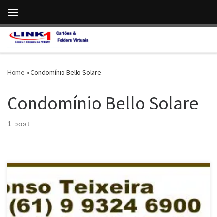
Skip to content
Home
»
Condomínio Bello Solare
Condomínio Bello Solare
1 post
Vendo ágio apto de 02 quartos , Condomínio Bello Solare ,
Esplanada II , Valparaíso de Goiás / GO Vende apto , único dono ,