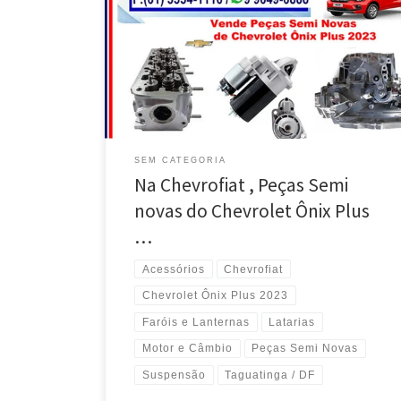
Ônix Plus 2023 – Taguatinga / Brasília DF Vende o
motor completo ou Parcial do Chevrolet Ônix Plus
2023 – Taguatinga/ Brasília DF Vende a Caixa de
Câmbio Total ou Parcial do Chevrolet Ônix Plus 2023 –
Taguatinga/ Brasília / DF Vende o […]
SEM CATEGORIA
Na Chevrofiat , Peças Semi
novas do Chevrolet Ônix Plus
…
Acessórios
Chevrofiat
Chevrolet Ônix Plus 2023
Faróis e Lanternas
Latarias
Motor e Câmbio
Peças Semi Novas
Suspensão
Taguatinga / DF