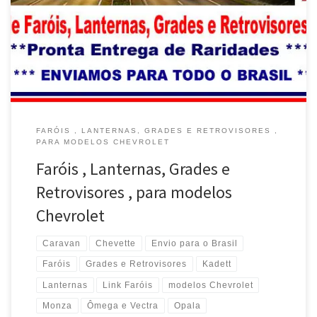
Grades e Retrovisores , Envio para o Brasil Chevrolet Kadett ,
Faróis , Lanternas , Grades e Retrovisores , Envio para o Brasil
Chevrolet Ômega , Faróis , […]
FARÓIS , LANTERNAS, GRADES E RETROVISORES ,
PARA MODELOS CHEVROLET
Faróis , Lanternas, Grades e
Retrovisores , para modelos
Chevrolet
Caravan
Chevette
Envio para o Brasil
Faróis
Grades e Retrovisores
Kadett
Lanternas
Link Faróis
modelos Chevrolet
Monza
Ômega e Vectra
Opala