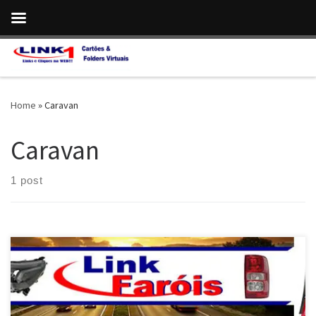
Skip to content
Home
»
Caravan
Caravan
1 post
Chevrolet Monza , Faróis , Lanternas , Grades e Retrovisores ,
Envio para o Brasil Chevrolet Chevette , Faróis , Lanternas ,