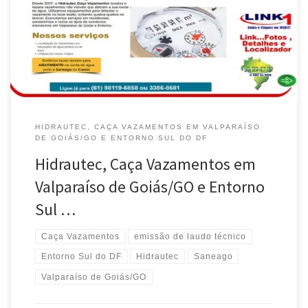
desconto na conta Saneago em Valparaíso de Goiás / GO
Hidrautec , localiza vazamentos de água e emite Laudo Técnico
da Saneago em Novo Gama / GO Caça Vazamentos […]
HIDRAUTEC, CAÇA VAZAMENTOS EM VALPARAÍSO
DE GOIÁS/GO E ENTORNO SUL DO DF
Hidrautec, Caça Vazamentos em
Valparaíso de Goiás/GO e Entorno
Sul …
Caça Vazamentos
emissão de laudo técnico
Entorno Sul do DF
Hidrautec
Saneago
Valparaíso de Goiás/GO