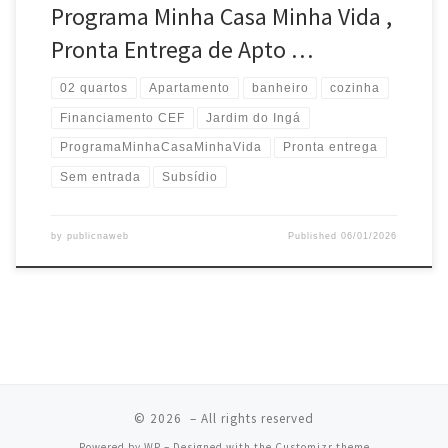
Programa Minha Casa Minha Vida ,
Pronta Entrega de Apto …
02 quartos
Apartamento
banheiro
cozinha
Financiamento CEF
Jardim do Ingá
ProgramaMinhaCasaMinhaVida
Pronta entrega
Sem entrada
Subsídio
by
publicnaweb
Published
06/01/2026
© 2026
– All rights reserved
Powered by
WP
– Designed with the
Customizr theme