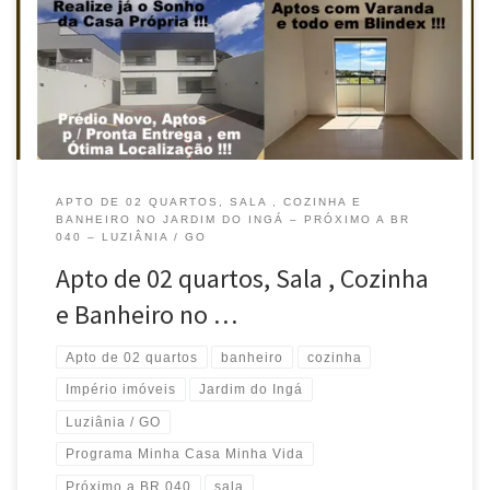
minha Vida , Jd. do Ingá -Luziânia / GO . Financiamento com
Parcelas baixas , que cabem no seu bolso , apto de 02 quartos ,
Próximo a BR 040 , em arejado , todo em Blindex , […]
APTO DE 02 QUARTOS, SALA , COZINHA E
BANHEIRO NO JARDIM DO INGÁ – PRÓXIMO A BR
040 – LUZIÂNIA / GO
Apto de 02 quartos, Sala , Cozinha
e Banheiro no …
Apto de 02 quartos
banheiro
cozinha
Império imóveis
Jardim do Ingá
Luziânia / GO
Programa Minha Casa Minha Vida
Próximo a BR 040
sala