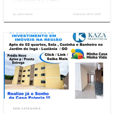
by
publicnaweb
Published
06/21/2026
Programa Minha Casa Minha Vida , Pronta Entrega de Apto de 02
Quartos , JD. Ingá – Luziânia / GO Entrega imediata Apartamento
de 02 Quartos , Sem Entrada e com Subsídio , JD. Ingá – Luziânia /
GO Apartamento de 02 Quartos, Financiamento CEF , entrada
facilitada e Subsídio […]
SEM CATEGORIA