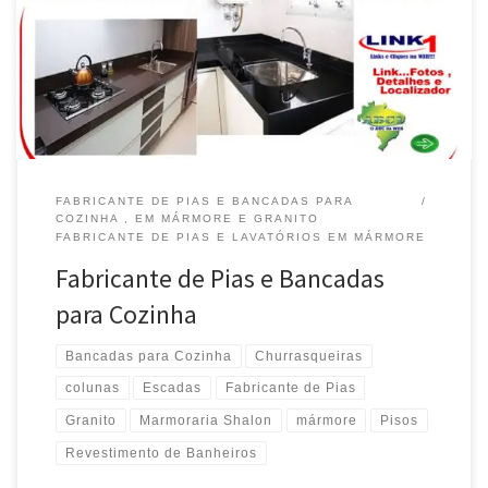
em Mármore Branco Siena , Entrega no Lago Sul / Brasília / DF
Fabricante de Bancadas em Quartzito Perla, Entrega no Park Way
/ Brasília / DF […]
FABRICANTE DE PIAS E BANCADAS PARA
COZINHA , EM MÁRMORE E GRANITO
FABRICANTE DE PIAS E LAVATÓRIOS EM MÁRMORE
Fabricante de Pias e Bancadas
para Cozinha
Bancadas para Cozinha
Churrasqueiras
colunas
Escadas
Fabricante de Pias
Granito
Marmoraria Shalon
mármore
Pisos
Revestimento de Banheiros