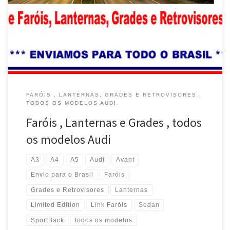
o Brasil Faróis , Lanternas e Grades para Audi Q3 , Q5 , Q7 …Envio
para todo o Brasil Faróis , Lanternas e Grades para Audi Q8 e-Tron
e RS 6 …Envio para todo o Brasil […]
FARÓIS , LANTERNAS, GRADES E RETROVISORES ,
TODOS OS MODELOS AUDI.
Faróis , Lanternas e Grades , todos
os modelos Audi
A3
A4
A5
Audi
Avant
Envio para o Brasil
Faróis
Grades e Retrovisores
Lanternas
Limited Edition
Link Faróis
Sedan
SportBack
todos os modelos