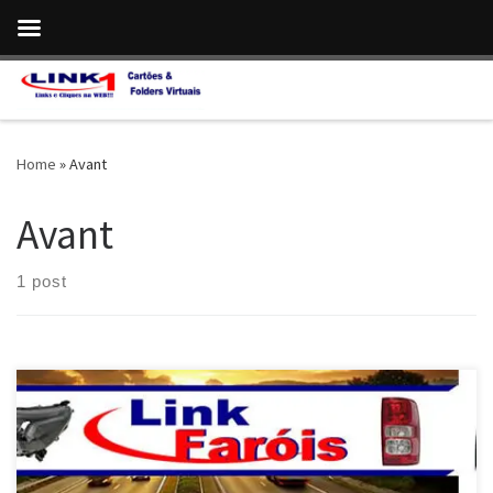
Skip to content
Home
»
Avant
Avant
1 post
Faróis , Lanternas e Grades para Audi A3, A4 , A5 …Envio para todo