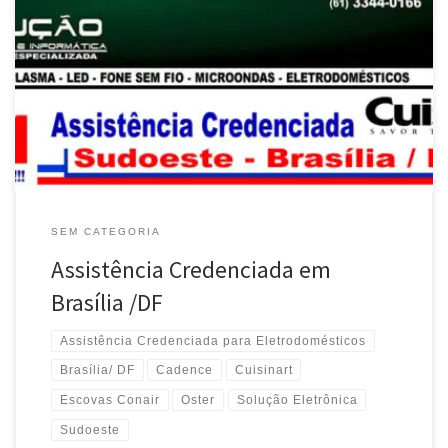
Assistência Técnica Credenciada Escovas Conair no Sudoeste –
Brasília / DF Conserto Credenciado, Reposição de Acessórios e
Peças Conair – Brasília / DF Escova Rotating Air Brush Diamond
Brilliance Conair , Manutenção Credenciada Motor Escova Rotativa
Conair Polishop 2735tbr , Manutenção Crdenciada Escova
Elétrica […]
SEM CATEGORIA
Assistência Credenciada em
Brasília /DF
Assistência Credenciada para Eletrodomésticos
Brasília/ DF
Cadence
Cuisinart
Escovas Conair
Oster
Solução Eletrônica
Sudoeste