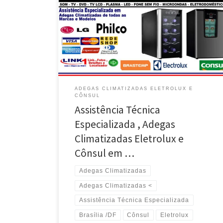
Climatizadas Cônsul e Eletrolux – Brasília / DF Adegas
Climatizadas Cônsul e Eletrolux Manutenção e
Acessórios – Busca e Entrega no Noroeste / DF
Adegas Climatizadas Cônsul , Assistência Técnica
Especializada – Busca e Entrega na Asa Norte / DF
Conserto e […]
ADEGAS CLIMATIZADAS ELETROLUX E
CÔNSUL
Assistência Técnica
Especializada , Adegas
Climatizadas Eletrolux e
Cônsul em …
Adegas Climatizadas
Adegas Climatizadas <
Assistência Técnica Especializada
Brasília /DF
Cônsul
Eletrolux