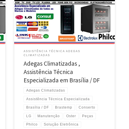
Climatizadas Brastemp e Philco – Brasília / DF Adegas
Climatizadas Brastemp , Manutenção e Acessórios –
Busca e Entrega no Noroeste / DF Adegas
Climatizadas Philco , Assistência Técnica Especializada
– Busca e Entrega na Asa Sul / DF Conserto e
Manutenção […]
ASSISTÊNCIA TÉCNICA ADEGAS
CLIMATIZADAS
Adegas Climatizadas ,
Assistência Técnica
Especializada em Brasília / DF
Adegas Climatizadas
Assistência Técnica Especializada
Brasília / DF
Brastemp
Conserto
LG
Manutenção
Oster
Peças
Philco
Solução Eletrônica