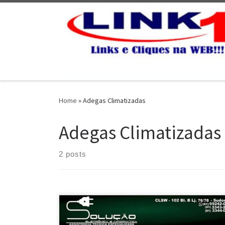
Skip to content
Home
»
Adegas Climatizadas
Adegas Climatizadas
2 posts
Solução Eletrônica , Conserto e Peças para Adegas